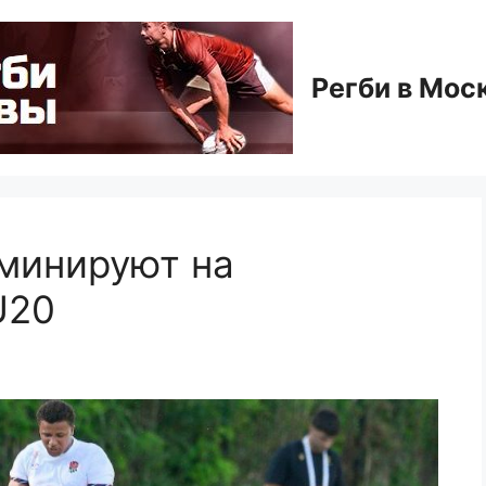
Регби в Мос
оминируют на
U20