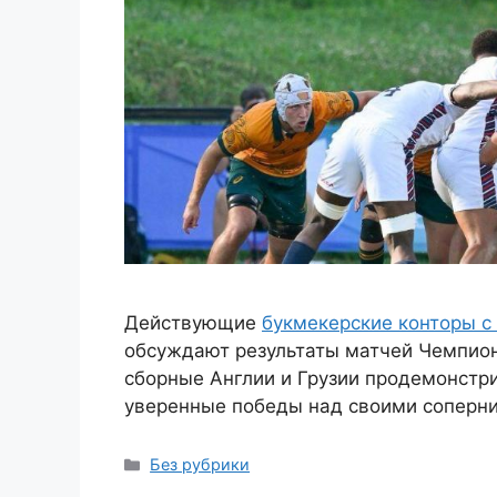
Действующие
букмекерские конторы с
обсуждают результаты матчей Чемпион
сборные Англии и Грузии продемонстр
уверенные победы над своими соперн
Рубрики
Без рубрики