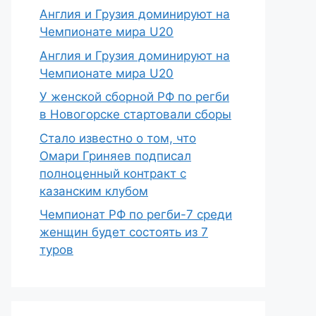
Англия и Грузия доминируют на
Чемпионате мира U20
Англия и Грузия доминируют на
Чемпионате мира U20
У женской сборной РФ по регби
в Новогорске стартовали сборы
Стало известно о том, что
Омари Гриняев подписал
полноценный контракт с
казанским клубом
Чемпионат РФ по регби-7 среди
женщин будет состоять из 7
туров