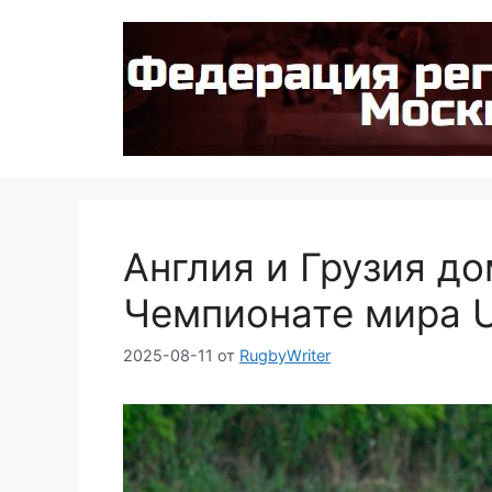
Перейти
к
содержимому
Англия и Грузия д
Чемпионате мира 
2025-08-11
от
RugbyWriter