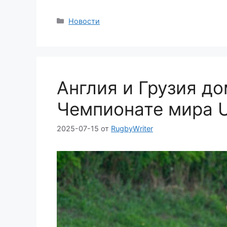
Рубрики
Новости
Англия и Грузия д
Чемпионате мира 
2025-07-15
от
RugbyWriter