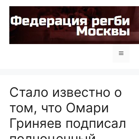
Перейти
к
содержимому
Меню
Стало известно о
том, что Омари
Гриняев подписал
полноценный